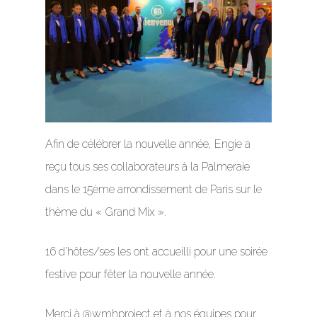
Afin de célébrer la nouvelle année, Engie a
reçu tous ses collaborateurs à la Palmeraie
dans le 15ème arrondissement de Paris sur le
thème du « Grand Mix ».
16 d’hôtes/ses les ont accueilli pour une soirée
festive pour fêter la nouvelle année.
Merci à @wmhproject et à nos équipes pour