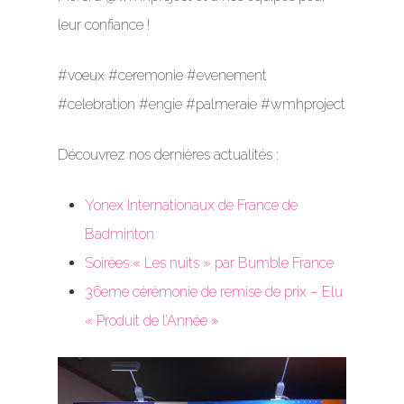
leur confiance !
#voeux #ceremonie #evenement
#celebration #engie #palmeraie #wmhproject
Découvrez nos dernières actualités :
Yonex Internationaux de France de
Badminton
Soirées « Les nuits » par Bumble France
36eme cérémonie de remise de prix – Elu
« Produit de l’Année »