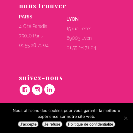
nous trouver
PARIS
LYON
4 Cité Paradis
15 rue Penet
75010 Paris
69003 Lyon
01 55 28 71 04
01 55 28 71 04
suivez-nous
mentions légales
Nous utilisons des cookies pour vous garantir la meilleure
expérience sur notre site web.
© Facett 2017 filiale du groupe Marketea
J'accepte
Je refuse
Politique de confidentialité