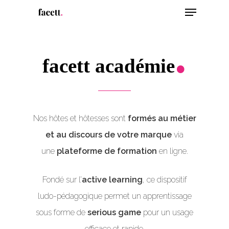
Menu
Skip
to
Close
.
main
Menu
content
facett académie
Nos hôtes et hôtesses sont
formés au métier
et au discours de votre marque
via
une
plateforme de formation
en ligne.
Fondé sur l’
active learning
, ce dispositif
ludo-pédagogique permet un apprentissage
sous forme de
serious game
pour un usage
efficace et rapide.