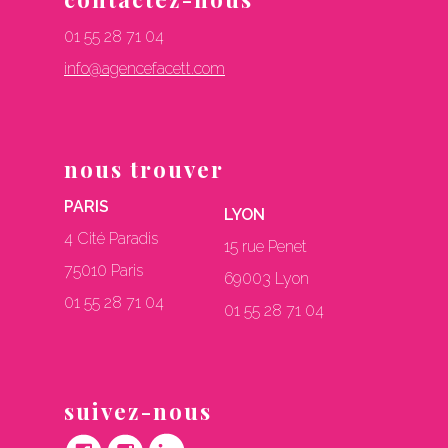
01 55 28 71 04
info@agencefacett.com
nous trouver
PARIS
LYON
4 Cité Paradis
15 rue Penet
75010 Paris
69003 Lyon
01 55 28 71 04
01 55 28 71 04
suivez-nous