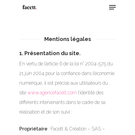
Menu
Skip
to
Close
main
Menu
content
Mentions légales
1. Présentation du site.
En vertu de l’article 6 de la loi n° 2004-575 du
21 juin 2004 pour la confiance dans l’économie
numérique, il est précisé aux utilisateurs du
site
www.agencefacett.com
l’identité des
différents intervenants dans le cadre de sa
réalisation et de son suivi :
Propriétaire
: Facett & Création – SAS –