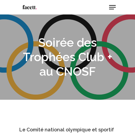
Menu
Skip
to
Close
main
Menu
content
Soirée des
Trophées Club +
au CNOSF
Le Comité national olympique et sportif