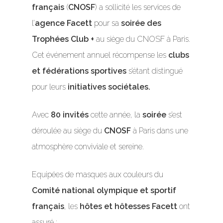
français
(
CNOSF
) a sollicité les services de
l’
agence Facett
pour sa
soirée des
Trophées Club +
au siège du CNOSF à Paris.
Cet événement annuel récompense les
clubs
et fédérations sportives
s’étant distingué
pour leurs
initiatives sociétales.
Avec
80 invités
cette année, la
soirée
s’est
déroulée au siège du
CNOSF
à Paris dans une
atmosphère conviviale et sereine.
Equipées de masques aux couleurs du
Comité national olympique et sportif
français
, les
hôtes et hôtesses Facett
ont
assuré :