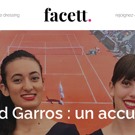
le dressing
rejoignez
 Garros : un accu