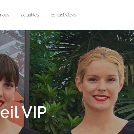
-nous
actualités
contact/devis
eil VIP