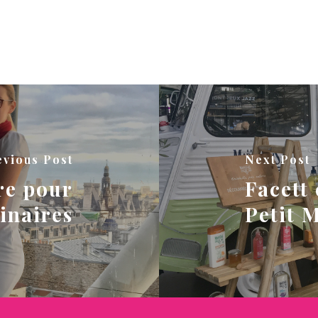
evious Post
Next Post
re pour
Facett
inaires
Petit M