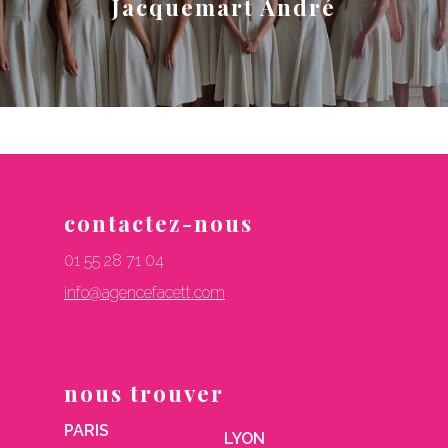
Jacquemart André
contactez-nous
01 55 28 71 04
info@agencefacett.com
nous trouver
PARIS
LYON