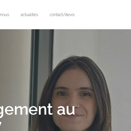
-nous
actualités
contact/devis
rgement au
y