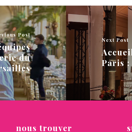
evious Post
Next Post
équipes
Accuei
erie du
Paris 
sailles
nous trouver
s