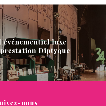
l événementiel luxe
: prestation Diptyque
uivez-nous