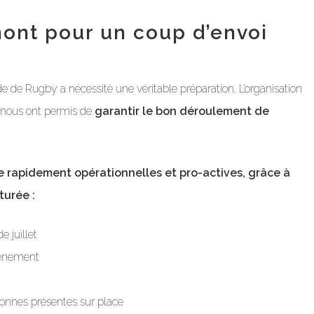
ont pour un coup d’envoi
e Rugby a nécessité une véritable préparation. L’organisation
ts nous ont permis de
garantir le bon déroulement de
tre rapidement opérationnelles et pro-actives, grâce à
turée :
 juillet
événement
onnes présentes sur place