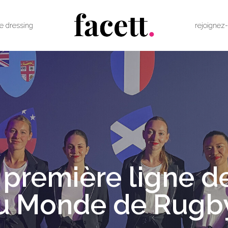
le dressing
rejoignez
n première ligne d
u Monde de Rugby