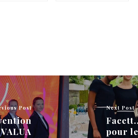
evious Post
Next Post
vention
Facett.
 IVALUA
pour l