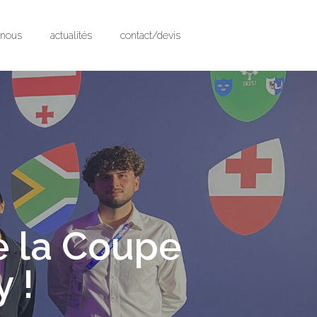
-nous
actualités
contact/devis
e la Coupe
 !