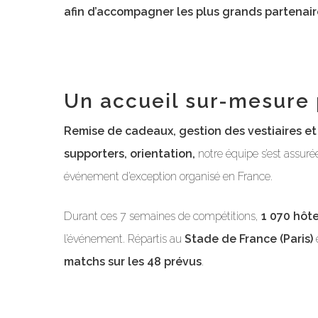
afin d’accompagner les plus grands partenair
Un accueil sur-mesure
Remise de cadeaux, gestion des vestiaires et d
supporters, orientation,
notre équipe s’est assuré
événement d’exception organisé en France.
Durant ces 7 semaines de compétitions,
1 070 hôt
l’événement. Répartis au
Stade de France (Paris)
matchs
sur les 48 prévus
.