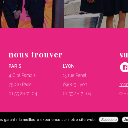
nous trouver
s
PARIS
LYON
4 Cité Paradis
15 rue Penet
75010 Paris
69003 Lyon
ment
01 55 28 71 04
01 55 28 71 04
© Fa
s garantir la meilleure expérience sur notre site web.
J'accepte
Je