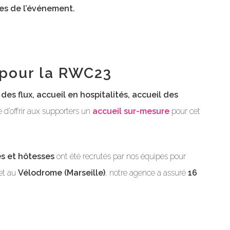
es de l’événement.
 pour la RWC23
es flux, accueil en hospitalités, accueil des
e d’offrir aux supporters un
accueil sur-mesure
pour cet
es et hôtesses
ont été recrutés par nos équipes pour
et au
Vélodrome (Marseille)
, notre agence a assuré
16