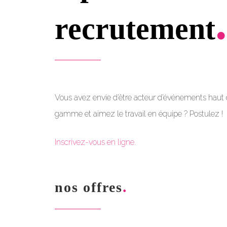
.
recrutement
Vous avez envie d’être acteur d’événements haut
gamme et aimez le travail en équipe ? Postulez !
Inscrivez-vous en ligne.
.
nos offres