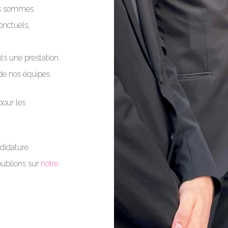
us sommes
onctuels,
nts une prestation
de nos équipes.
pour les
didature
ublions sur
notre