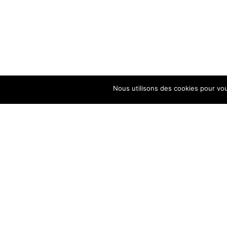
Nous utilisons des cookies pour vou
contactez-nous
01 55 28 71 04
info@agencefacett.com