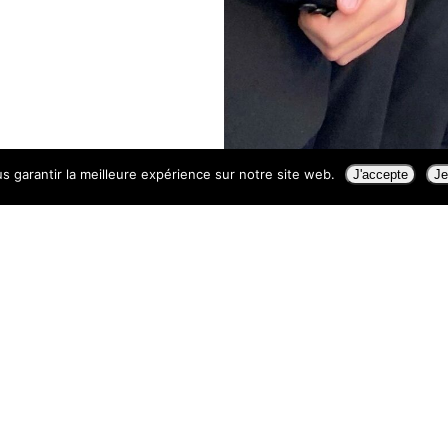
s garantir la meilleure expérience sur notre site web.
J'accepte
Je
nous trouver
s
PARIS
LYON
4 Cité Paradis
15 rue Penet
75010 Paris
69003 Lyon
me
01 55 28 71 04
01 55 28 71 04
© 